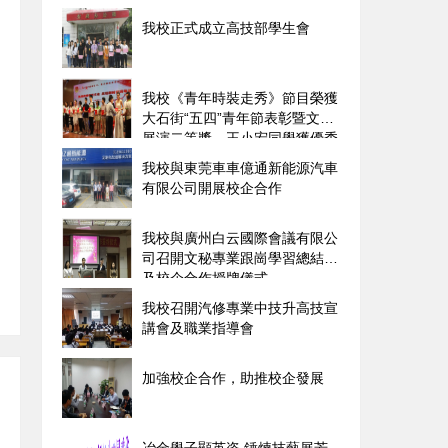
我校正式成立高技部學生會
我校《青年時裝走秀》節目榮獲
大石街“五四”青年節表彰暨文藝
展演二等獎、王小宏同學獲優秀
志愿者稱號
我校與東莞車車億通新能源汽車
有限公司開展校企合作
我校與廣州白云國際會議有限公
司召開文秘專業跟崗學習總結會
及校企合作授牌儀式
我校召開汽修專業中技升高技宣
講會及職業指導會
加強校企合作，助推校企發展