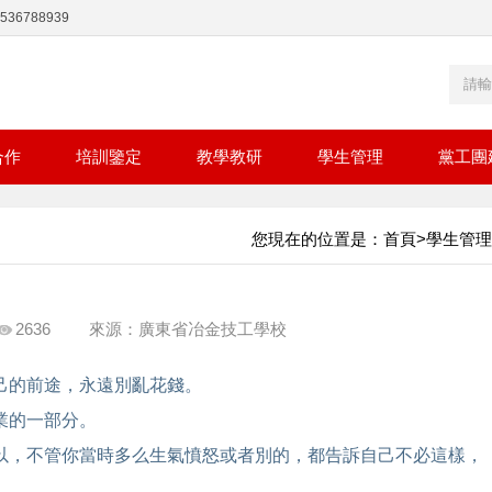
36788939
合作
培訓鑒定
教學教研
學生管理
黨工團
您現在的位置是：
首頁
>
學生管理
2636
來源：廣東省冶金技工學校
己的前途，永遠別亂花錢。
業的一部分。
所以，不管你當時多么生氣憤怒或者別的，都告訴自己不必這樣，