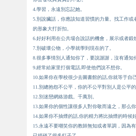
4.學習，永遠別忘記她。
5.別說臟話，你應該知道習慣的力量。找工作
的形象大打折扣。
6.好好利用在公共場合說話的機會，展示或者鍛
7.別破壞公物，小學就學到現在的了。
8.很多事情別人通知你了，要說謝謝，沒有通
9.經常給家里打個電話,即使他們說不想你。
10.如果你在學校很少去圖書館的話,你就等于
11.別總抱怨不公平，你的不公平對別人是公平
12.別迷戀網絡游戲。千萬別。
13.如果你的個性讓很多人對你敬而遠之，那么
14.如果你不抽煙的話,你的精力將比抽煙的時候
15.永遠不要嘲笑你的教師無知或者單調，因為
已經碰了很多釘子了。