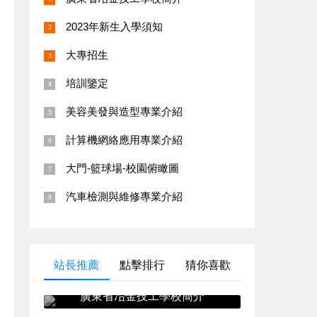
2023年新生入學須知
大專招生
培訓鑒定
美容美發與造型專業介紹
計算機網絡應用專業介紹
大門-籃球場-校園俯瞰圖
汽車檢測與維修專業介紹
站長推薦
點擊排行
猜你喜歡
廣東省冶金技工學校簡介